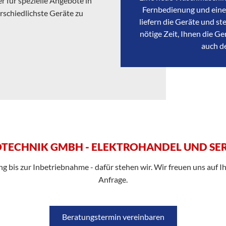
 für spezielle Angebote in
Fernbedienung und einer
schiedlichste Geräte zu
liefern die Geräte und st
nötige Zeit, Ihnen die Ge
auch d
TECHNIK GMBH - ELEKTROHANDEL UND SER
 bis zur Inbetriebnahme - dafür stehen wir. Wir freuen uns auf Ih
Anfrage.
Beratungstermin vereinbaren