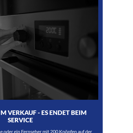
IM VERKAUF - ES ENDET BEIM
SERVICE
 oder ein Fernseher mit 200 Knöpfen auf der